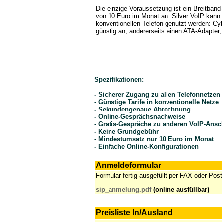
Die einzige Voraussetzung ist ein Breitband-
von 10 Euro im Monat an. Silver:VoIP kann 
konventionellen Telefon genutzt werden: Cy
günstig an, andererseits einen ATA-Adapter
Spezifikationen:
- Sicherer Zugang zu allen Telefonnetzen
- Günstige Tarife in konventionelle Netze
- Sekundengenaue Abrechnung
- Online-Gesprächsnachweise
- Gratis-Gespräche zu anderen VoIP-Ans
- Keine Grundgebühr
- Mindestumsatz nur 10 Euro im Monat
- Einfache Online-Konfigurationen
Anmeldeformular
Formular fertig ausgefüllt per FAX oder Po
sip_anmelung.pdf
(online ausfüllbar)
Preisliste In/Ausland