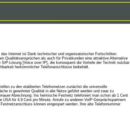
as Internet ist Dank technischer und organisatorischer Fortschritten
n Qualitätsansprüchen als auch für Privatkunden eine attraktive Alternative
e SIP-Lösung [Voice over IP], die konsequent die Vorteile der Technik nutzbar
ichbarkeit herkömmlicher Telefonanschlüsse beibehält.
tellen zu den etablierten Telefonnetzen zunächst die universelle
che in gewohnter Qualität in alle Netze geführt werden und zwar zu
enauer Abrechnung: Ins heimische Festnetz telefoniert man schon ab 1 Cent
die USA für 4,9 Cent pro Minute. Anrufe zu anderen VoIP-Gesprächspartnern
en Festnetzanschluss können eingespart werden. Ihre alte Telefonnummer