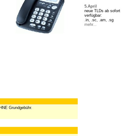
5.April
neue TLDs ab sofort
verfügbar:
.in, .sc, .am,
.sg
mehr...
 OHNE Grundgebühr.